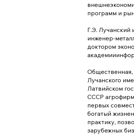
внешнеэкономи
программ и рын
Г.Э. Лучанский
инженер-металл
доктором экон
академииинфор
Общественная, 
Лучанского име
Латвийском гос
СССР агрофирмо
первых совмест
богатый жизне
практику, позв
зарубежных биз