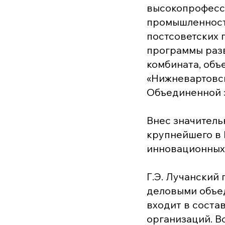
высокопрофесс
промышленности
постсоветских 
программы разв
комбината, объ
«Нижневартовск
Объединенной э
Внес значитель
крупнейшего в 
инновационных
Г.Э. Лучанский
деловыми объед
входит в соста
организаций. В