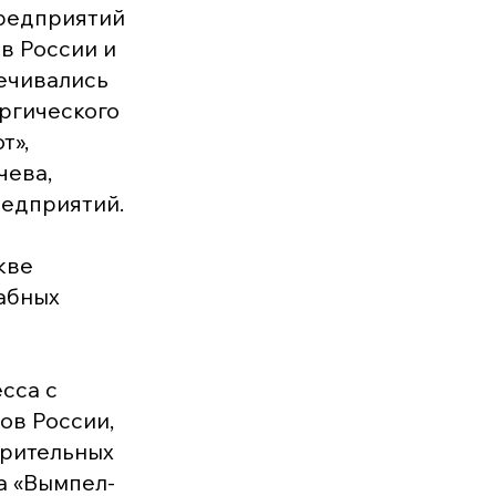
редприятий
в России и
печивались
ргического
т»,
чева,
редприятий.
кве
табных
сса с
ов России,
орительных
а «Вымпел-