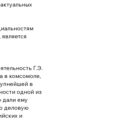
 актуальных
циальностям
 является
тельность Г.Э.
а в комсомоле,
рупнейшей в
ности одной из
 дали ему
юю деловую
ийских и