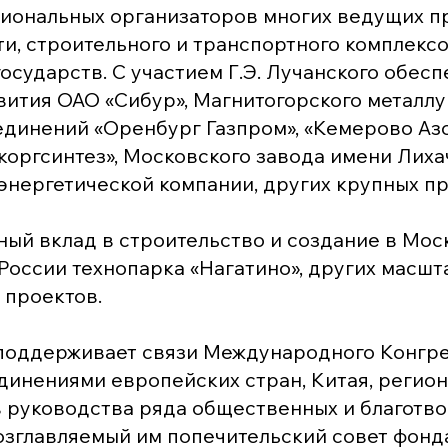
иональных организаторов многих ведущих п
, строительного и транспортного комплексо
государств. С участием Г.Э. Лучанского обес
ития ОАО «Сибур», Магнитогорского металлу
единений «Оренбург Газпром», «Кемерово Азо
оргсинтез», Московского завода имени Лиха
нергетической компании, других крупных п
ный вклад в строительство и создание в Мос
России технопарка «Нагатино», других масш
 проектов.
 поддерживает связи Международного Конгре
инениями европейских стран, Китая, регион
в руководства ряда общественных и благотв
озглавляемый им попечительский совет фонд