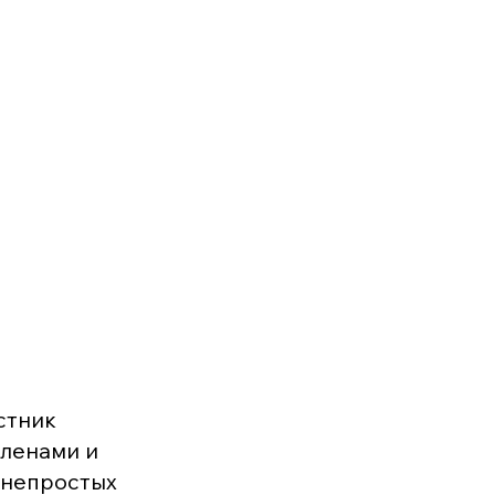
стник
членами и
 непростых