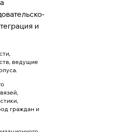
а
овательско-
теграция и
сти,
ств, ведущие
рпуса.
го
вязей,
стики,
бод граждан и
низационного