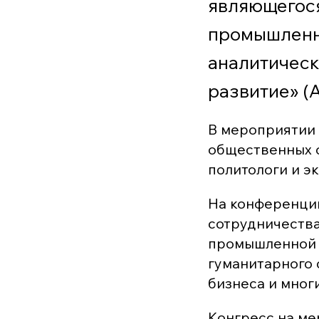
являющегос
промышленни
аналитическ
развитие» (
В мероприятии 
общественных о
политологи и э
На конференци
сотрудничества
промышленной к
гуманитарного 
бизнеса и мног
Конгресс на ме