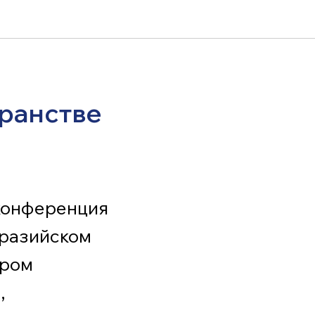
ранстве
 конференция
вразийском
тром
,