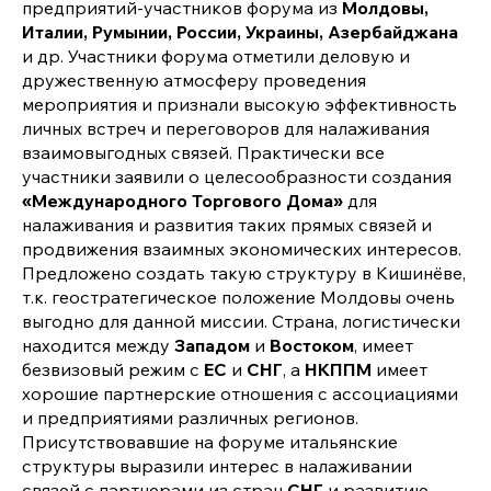
предприятий-участников форума из
Молдовы,
Италии, Румынии, России, Украины, Азербайджана
и др. Участники форума отметили деловую и
дружественную атмосферу проведения
мероприятия и признали высокую эффективность
личных встреч и переговоров для налаживания
взаимовыгодных связей. Практически все
участники заявили о целесообразности создания
«Международного Торгового Дома»
для
налаживания и развития таких прямых связей и
продвижения взаимных экономических интересов.
Предложено создать такую структуру в Кишинёве,
т.к. геостратегическое положение Молдовы очень
выгодно для данной миссии. Страна, логистически
находится между
Западом
и
Востоком
, имеет
безвизовый режим с
ЕС
и
СНГ
, а
НКППМ
имеет
хорошие партнерские отношения с ассоциациями
и предприятиями различных регионов.
Присутствовавшие на форуме итальянские
структуры выразили интерес в налаживании
связей с партнерами из стран
СНГ
и развитию